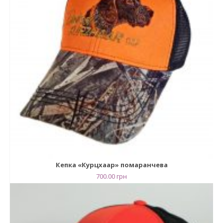
Кепка «Курцхаар» помаранчева
700.00
грн