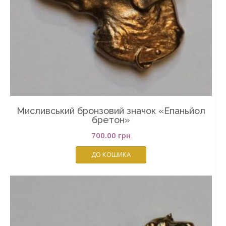
Мисливський бронзовий значок «Епаньйол
бретон»
700.00
грн
ДО КОШИКА