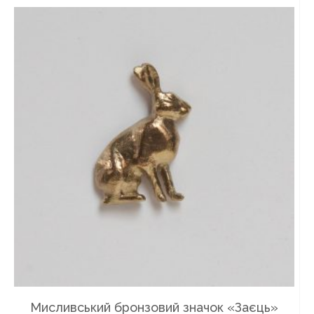
Мисливський бронзовий значок «Заєць»