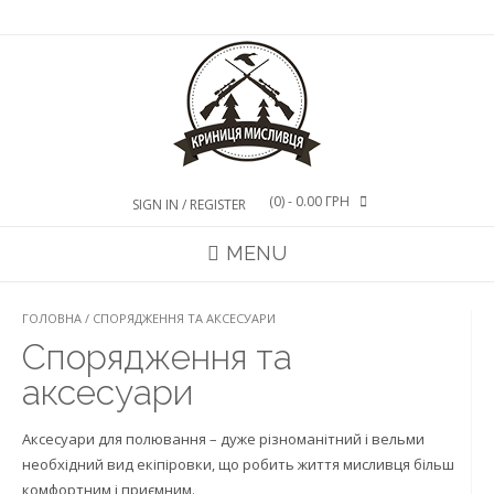
Skip
to
content
(0)
- 0.00 ГРН
SIGN IN / REGISTER
MENU
ГОЛОВНА
/ СПОРЯДЖЕННЯ ТА АКСЕСУАРИ
Спорядження та
аксесуари
Аксесуари для полювання – дуже різноманітний і вельми
необхідний вид екіпіровки, що робить життя мисливця більш
комфортним і приємним.