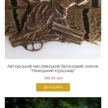
Авторський мисливський бронзовий значок
“Німецький курцхаар”
760.00
грн
ДО КОШИКА