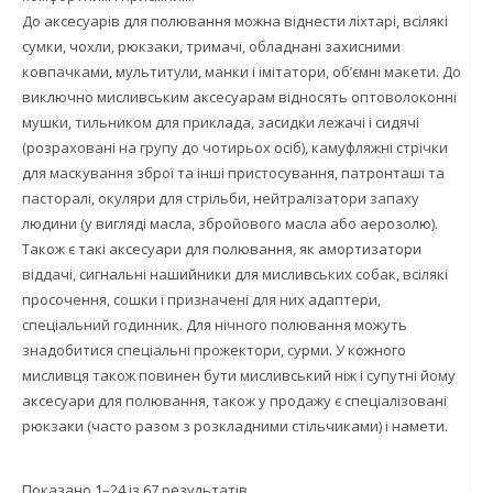
До аксесуарів для полювання можна віднести ліхтарі, всілякі
сумки, чохли, рюкзаки, тримачі, обладнані захисними
ковпачками, мультитули, манки і імітатори, об’ємні макети. До
виключно мисливським аксесуарам відносять оптоволоконні
мушки, тильником для приклада, засидки лежачі і сидячі
(розраховані на групу до чотирьох осіб), камуфляжні стрічки
для маскування зброї та інші пристосування, патронташі та
пасторалі, окуляри для стрільби, нейтралізатори запаху
людини (у вигляді масла, збройового масла або аерозолю).
Також є такі аксесуари для полювання, як амортизатори
віддачі, сигнальні нашийники для мисливських собак, всілякі
просочення, сошки і призначені для них адаптери,
спеціальний годинник. Для нічного полювання можуть
знадобитися спеціальні прожектори, сурми. У кожного
мисливця також повинен бути мисливський ніж і супутні йому
аксесуари для полювання, також у продажу є спеціалізовані
рюкзаки (часто разом з розкладними стільчиками) і намети.
Показано 1–24 iз 67 результатiв