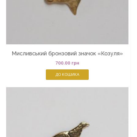
Мисливський бронзовий значок «Козуля»
700.00
грн
ДО КОШИКА