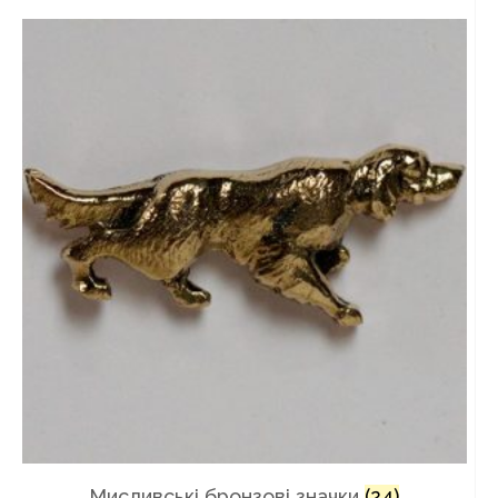
Мисливські бронзові значки
(24)