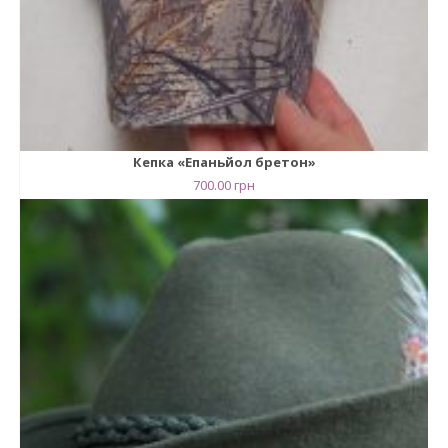
Кепка «Епаньйол бретон»
700.00
грн