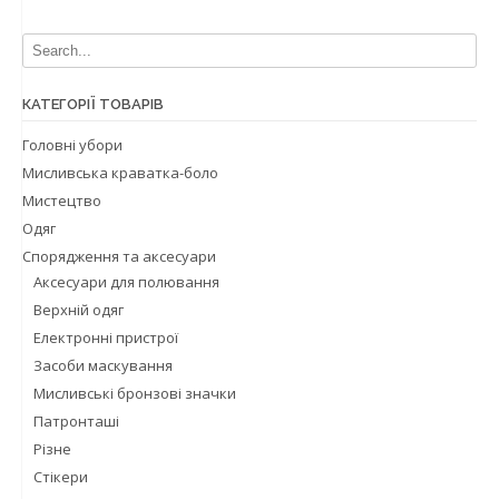
КАТЕГОРІЇ ТОВАРІВ
Головні убори
Мисливська краватка-боло
Мистецтво
Одяг
Спорядження та аксесуари
Аксесуари для полювання
Верхнiй одяг
Електронні пристрої
Засоби маскування
Мисливські бронзові значки
Патронташі
Різне
Стікери