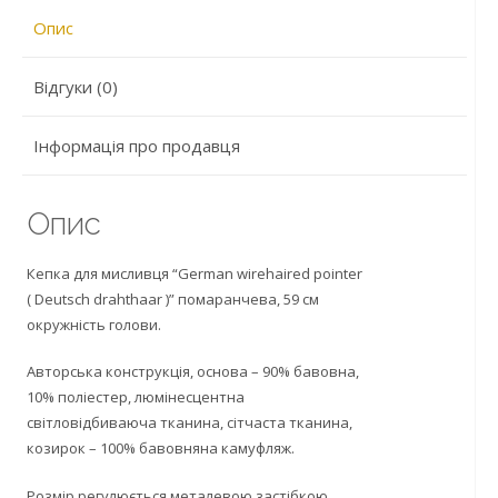
Опис
Відгуки (0)
Інформація про продавця
Опис
Кепка для мисливця “German wirehaired pointer
( Deutsch drahthaar )” помаранчева, 59 см
окружність голови.
Авторська конструкція, основа – 90% бавовна,
10% поліестер, люмінесцентна
світловідбиваюча тканина, сітчаста тканина,
козирок – 100% бавовняна камуфляж.
Розмір регулюється металевою застібкою.