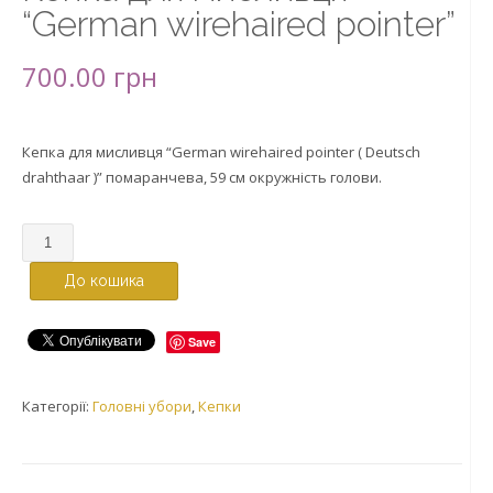
“German wirehaired pointer”
700.00
грн
Кепка для мисливця “German wirehaired pointer ( Deutsch
drahthaar )” помаранчева, 59 см окружність голови.
До кошика
Save
Категорії:
Головні убори
,
Кепки