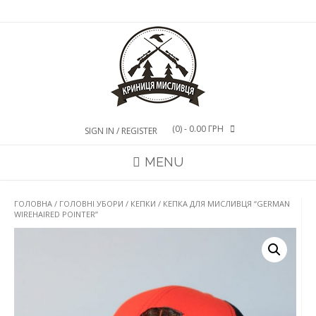
Skip
to
content
(0)
- 0.00 ГРН
SIGN IN / REGISTER
MENU
ГОЛОВНА
/
ГОЛОВНІ УБОРИ
/
КЕПКИ
/ КЕПКА ДЛЯ МИСЛИВЦЯ “GERMAN
WIREHAIRED POINTER”