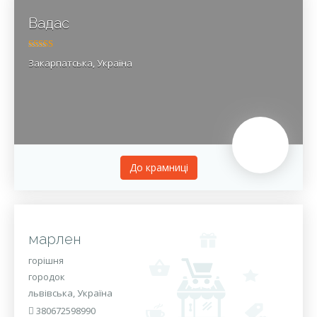
Вадас
5.00
out of 5
Закарпатська, Україна
До крамницi
марлен
горішня
городок
львівська, Україна
380672598990