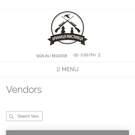
Skip
to
content
(0)
- 0.00 ГРН
SIGN IN / REGISTER
MENU
Vendors