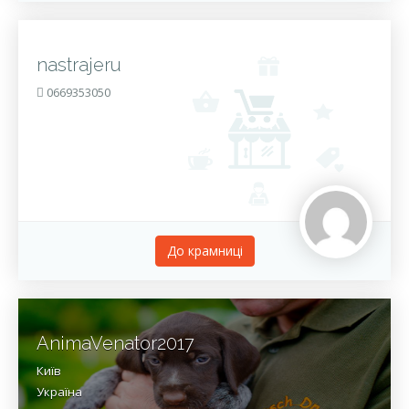
nastrajeru
0669353050
До крамницi
AnimaVenator2017
Київ
Україна