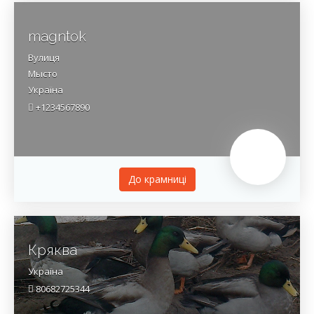
magntok
Вулиця
Мысто
Україна
+1234567890
До крамницi
Кряква
Україна
80682725344