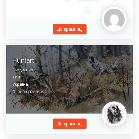
До крамницi
Huntart
Гордиєнко
Киів
Україна
+380993260599
До крамницi