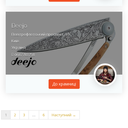
Deejo
Повітрофлотський проспект, 10
Київ
Україна
0687783758
До крамницi
1
2
3
…
6
Наступний →