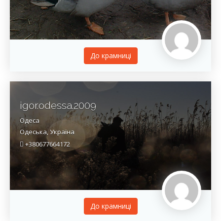
До крамницi
igor.odessa.2009
Одеса
Одеська, Україна
+380677664172
До крамницi