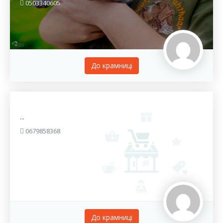
0503340605
До крамницi
...
0679858368
До крамницi