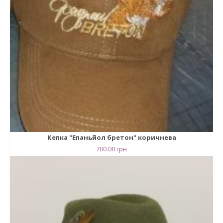
Кепка "Епаньйол бретон" коричнева
700.00
грн