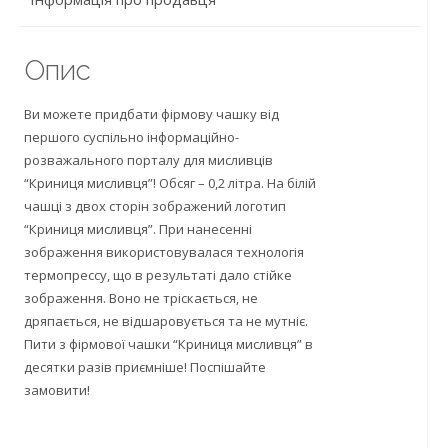
Опис
Ви можете придбати фірмову чашку від
першого суспільно інформаційно-
розважального порталу для мисливців
“Криниця мисливця”! Обсяг – 0,2 літра. На білій
чашці з двох сторін зображений логотип
“Криниця мисливця”. При нанесенні
зображення використовувалася технологія
термопрессу, що в результаті дало стійке
зображення. Воно не тріскається, не
дряпається, не відшаровується та не мутніє.
Пити з фірмової чашки “Криниця мисливця” в
десятки разів приємніше! Поспішайте
замовити!