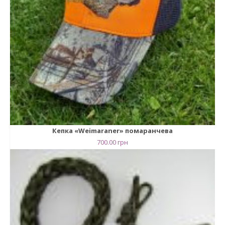
Кепка «Weimaraner» помаранчева
700.00
грн