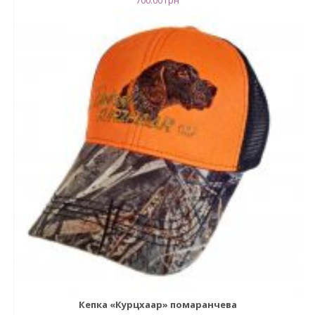
700.00
грн
Кепка «Курцхаар» помаранчева