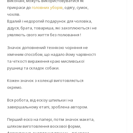
виконані, можуть використовуватися як
прикраси до
головних уборів
, одягу, сумок,
чохлів.
Вдалий і недорогий подарунок для чоловіка,
дідуся, брата, товариша, які захоплюються і не
уявляють свого життя без полювання !
Значок доповнений технікою чорніння не
хімічним способом, що надало йому чарівності
та чіткості вираження краю мисливської
рушниці та складок собаки.
Кожен значок з колекції виготовляється
окремо.
Вся робота, від ескізу шпильки і на
завершальному етапі, зроблена автором.
Перший ескіз на папері, потім значок макета,
шляхом виготовлення воскової форми,