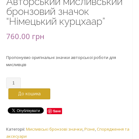
Авторський мисливський
бронзовий значок
“Німецький курцхаар”
760.00
грн
Пропонуємо оригінальні значки авторської роботи для
мисливців
До кошика
Save
Категорії:
Мисливські бронзові значки
,
Різне
,
Спорядження та
аксесуари