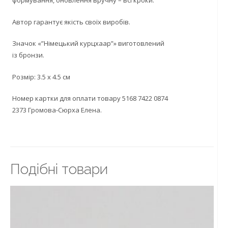
формування, оновлення вручну – всі кроки.
Автор гарантує якість своїх виробів.
Значок «”Німецький курцхаар”» виготовлений
із бронзи.
Розмір: 3.5 х 4.5 см
Номер картки для оплати товару 5168 7422 0874
2373 Громова-Сюрха Елена.
Подiбнi товари