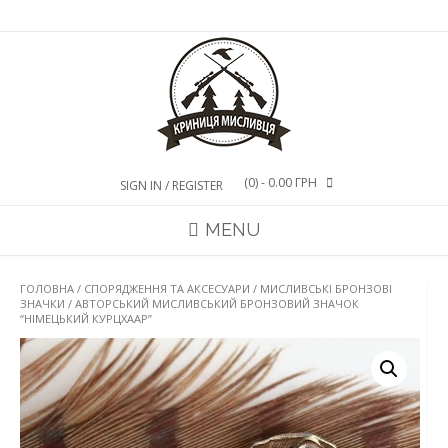
Skip
to
content
(0)
- 0.00 ГРН
SIGN IN / REGISTER
MENU
ГОЛОВНА
/
СПОРЯДЖЕННЯ ТА АКСЕСУАРИ
/
МИСЛИВСЬКІ БРОНЗОВІ
ЗНАЧКИ
/ АВТОРСЬКИЙ МИСЛИВСЬКИЙ БРОНЗОВИЙ ЗНАЧОК
“НІМЕЦЬКИЙ КУРЦХААР”