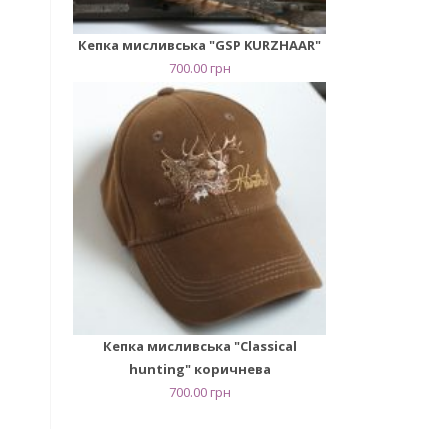
Кепка мисливська "GSP KURZHAAR"
700.00
грн
Кепка мисливська "Сlassical
hunting" коричнева
700.00
грн