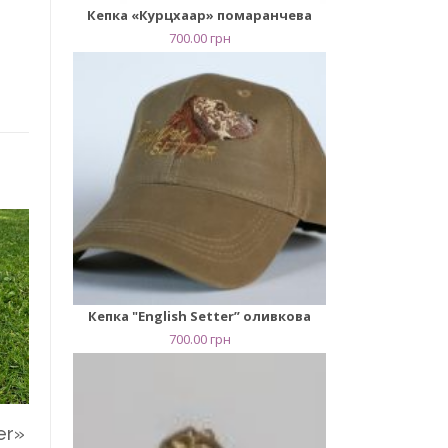
Кепка «Курцхаар» помаранчева
700.00
грн
Кепка "English Setter” оливкова
700.00
грн
er»