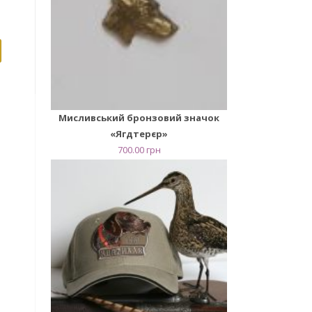
Мисливський бронзовий значок
«Ягдтерєр»
700.00
грн