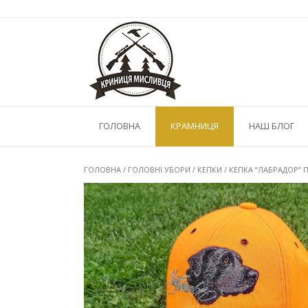
Skip
to
content
ГОЛОВНА
КРАМНИЦЯ
НАШ БЛОГ
ГОЛОВНА
/
ГОЛОВНІ УБОРИ
/
КЕПКИ
/ КЕПКА “ЛАБРАДОР