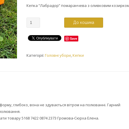
Кепка “Лабрадор” помаранчева з оливковим козирко
До кошика
Save
Категорії:
Головні убори
,
Кепки
форму, глибоко, вона не здувається вітром на полюванні. Гарний
полювання.
ати товару 5168 7422 0874 2373 Громова-Сюрха Елена.