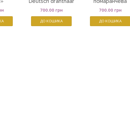
н»
“Deutsch drahthaar”
помаранчева
рн
700.00
грн
700.00
грн
КА
ДО КОШИКА
ДО КОШИКА