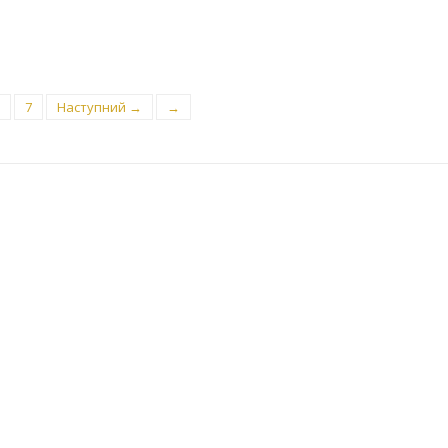
7
Наступний →
→