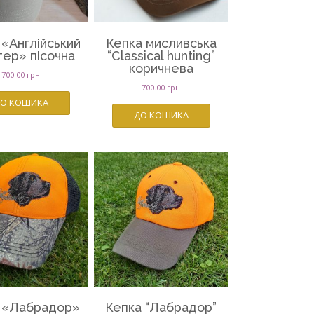
 «Англійський
Кепка мисливська
тер» пісочна
“Сlassical hunting”
коричнева
700.00
грн
700.00
грн
О КОШИКА
ДО КОШИКА
 «Лабрадор»
Кепка “Лабрадор”