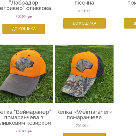
“Лабрадор
пісочна
по
етривер” оливкова
700.00
грн
700.00
грн
ДО КОШИКА
Д
ДО КОШИКА
епка “Веймаранер”
Кепка «Weimaraner»
помаранчева з
помаранчева
ливковим козирком
700.00
грн
700.00
грн