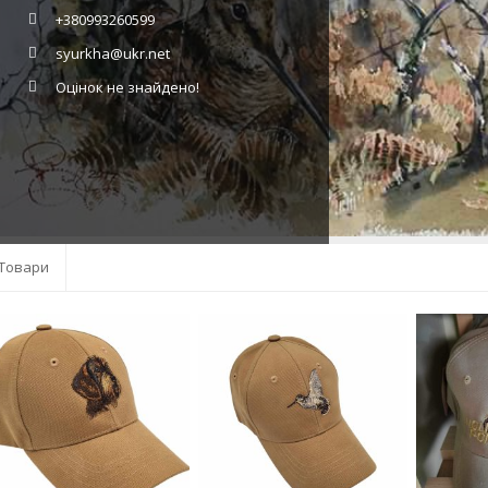
+380993260599
syurkha@ukr.net
Оцінок не знайдено!
Товари