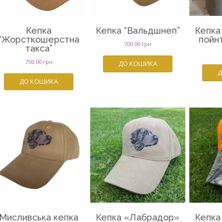
Кепка
Кепка “Вальдшнеп”
Кепка
“Жорсткошерстна
пойн
700.00
грн
такса”
700.00
грн
ДО КОШИКА
Д
ДО КОШИКА
Мисливська кепка
Кепка «Лабрадор»
Кепка