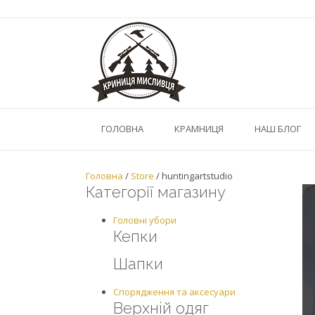
Skip
to
content
ГОЛОВНА
КРАМНИЦЯ
НАШ БЛОГ
Головна
/
Store
/ huntingartstudio
Категорії магазину
Головні убори
Кепки
Шапки
Спорядження та аксесуари
Верхнiй одяг