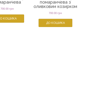
маранчева
помаранчева з
оливковим козирком
700.00
грн
700.00
грн
О КОШИКА
ДО КОШИКА