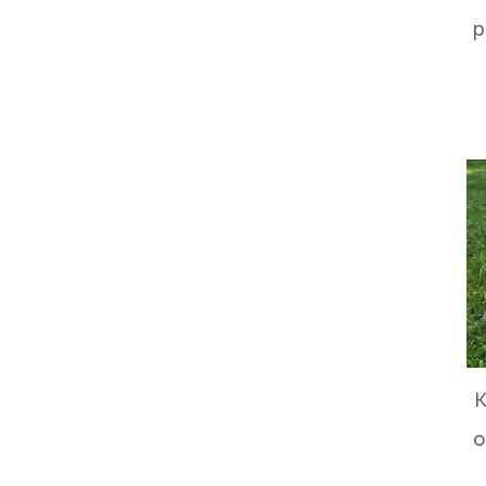
р
К
о