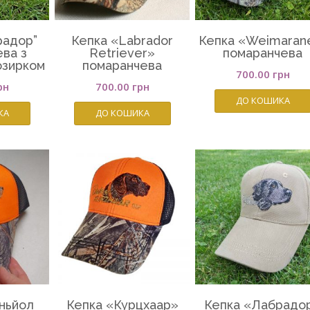
радор”
Кепка «Labrador
Кепка «Weimaran
ва з
Retriever»
помаранчева
озирком
помаранчева
700.00
грн
рн
700.00
грн
ДО КОШИКА
КА
ДО КОШИКА
ньйол
Кепка «Курцхаар»
Кепка «Лабрадо