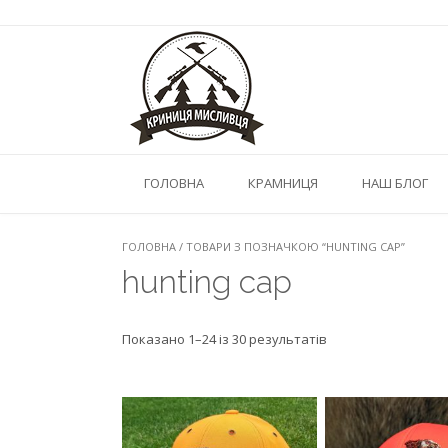
Skip
to
content
ГОЛОВНА
КРАМНИЦЯ
НАШ БЛОГ
ГОЛОВНА
/ ТОВАРИ З ПОЗНАЧКОЮ “HUNTING CAP”
hunting cap
Показано 1–24 iз 30 результатiв