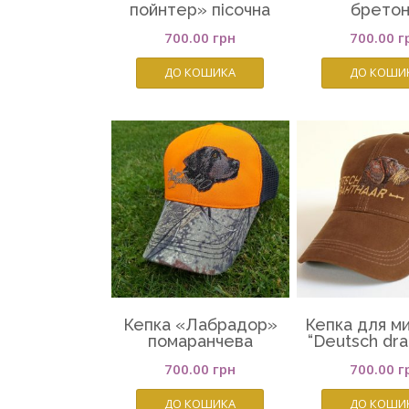
пойнтер» пісочна
брето
700.00
грн
700.00
г
ДО КОШИКА
ДО КОШИ
Кепка «Лабрадор»
Кепка для м
помаранчева
“Deutsch dra
700.00
грн
700.00
г
ДО КОШИКА
ДО КОШИ