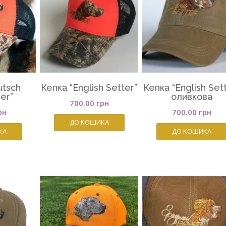
utsch
Кепка “English Setter”
Кепка “English Set
ier”
оливкова
700.00
грн
рн
700.00
грн
ДО КОШИКА
КА
ДО КОШИКА