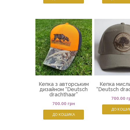
Кепка з авторським
Кепка мисл
дизайном “Deutsch
“Deutsch dra
drachthaar”
700.00
г
700.00
грн
ДО КОШИ
ДО КОШИКА