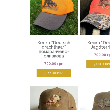
Кепка “Deutsch
Кепка “De
drachthaar”
Jagdterr
помаранчево-
700.00
г
оливкова
700.00
грн
ДО КОШИ
ДО КОШИКА