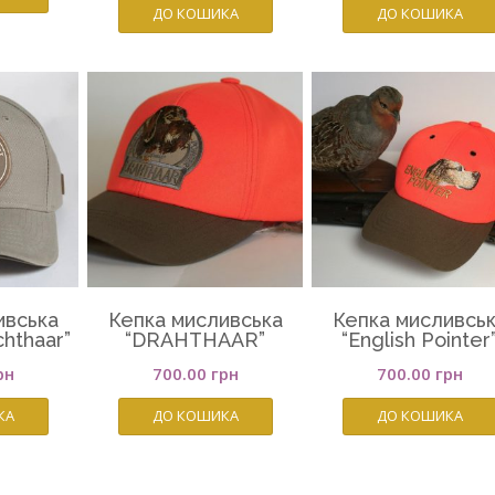
ДО КОШИКА
ДО КОШИКА
ивська
Кепка мисливська
Кепка мисливсь
chthaar”
“DRAHTHAAR”
“English Pointer
рн
700.00
грн
700.00
грн
КА
ДО КОШИКА
ДО КОШИКА