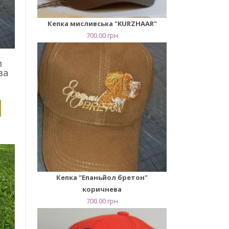
Кепка мисливська "KURZHAAR"
700.00
грн
л
ва
Кепка "Епаньйол бретон"
коричнева
700.00
грн