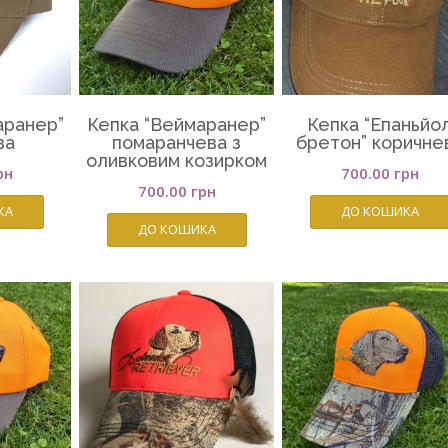
аранер”
Кепка “Веймаранер”
Кепка “Епаньйо
ва
помаранчева з
бретон” коричне
оливковим козирком
рн
700.00
грн
700.00
грн
КА
ДО КОШИКА
ДО КОШИКА