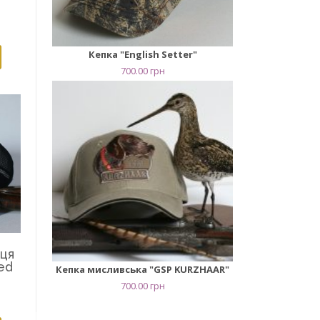
Кепка "English Setter"
700.00
грн
вця
ed
Кепка мисливська "GSP KURZHAAR"
700.00
грн