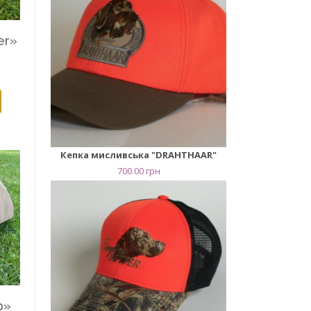
er»
Кепка мисливська "DRAHTHAAR"
700.00
грн
р»