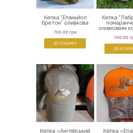
Кепка “Епаньйол
Кепка “Лаб
бретон” оливкова
помаранче
оливковим к
700.00
грн
700.00
г
ДО КОШИКА
ДО КОШИ
Кепка «Англійський
Кепка «Епа