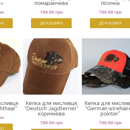
н»
помаранчева
пісочна
рн
700.00
грн
700.00
грн
КА
ДО КОШИКА
ДО КОШИКА
исливця
Кепка для мисливця
Кепка для мисли
hthaar”
“Deutsch Jagdterrier”
“German wirehair
коричнева
pointer”
рн
700.00
грн
700.00
грн
КА