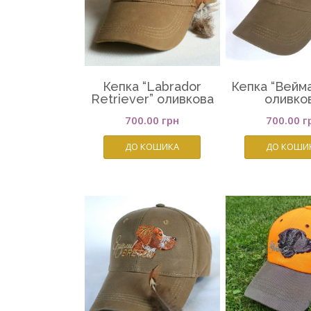
Кепка “Labrador
Кепка “Вейм
Retriever” оливкова
оливко
700.00
грн
700.00
г
ДО КОШИКА
ДО КОШИ