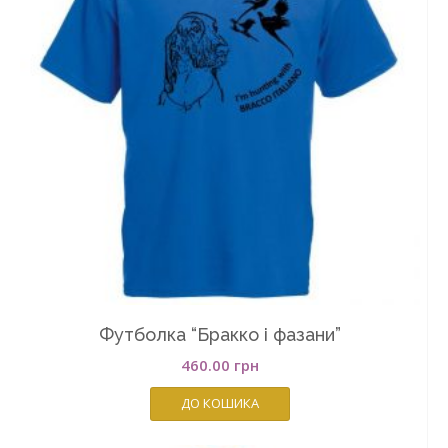
Футболка “Бракко і фазани”
460.00
грн
ДО КОШИКА