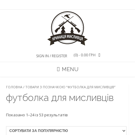
Skip
to
content
(0)
- 0.00 ГРН
SIGN IN / REGISTER
MENU
ГОЛОВНА
/ ТОВАРИ З ПОЗНАЧКОЮ “ФУТБОЛКА ДЛЯ МИСЛИВЦІВ”
футболка для мисливців
Показано 1–24 iз 53 результатiв