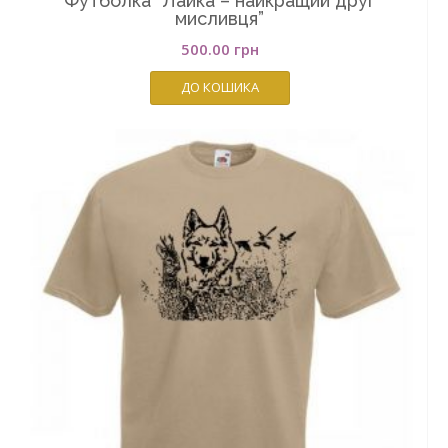
Футболка “Лайка – найкращий друг
мисливця”
500.00
грн
ДО КОШИКА