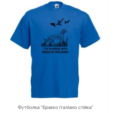
Футболка “Бракко італіано стійка”