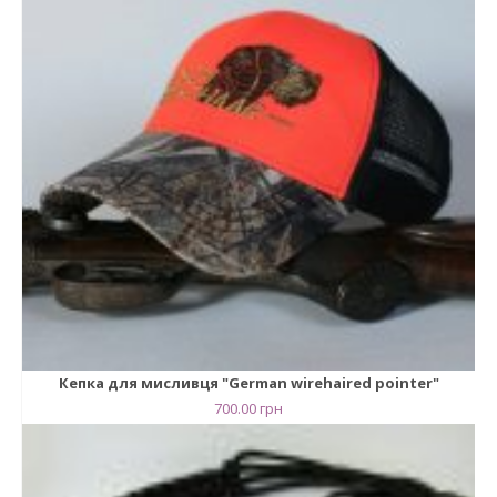
Кепка для мисливця "German wirehaired pointer"
700.00
грн