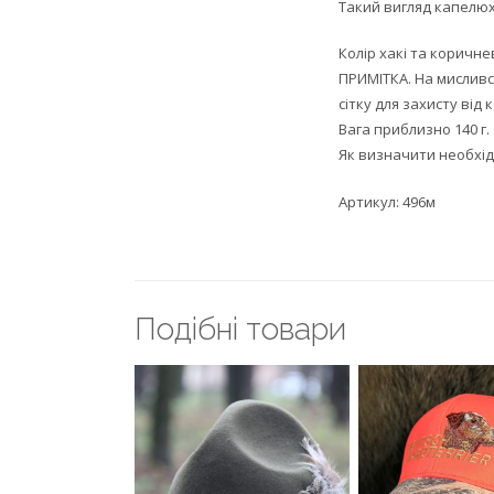
Такий вигляд капелюх
Колір хакі та коричне
ПРИМІТКА. На мислив
сітку для захисту від 
Вага приблизно 140 г.
Як визначити необхі
Артикул: 496м
Подiбнi товари