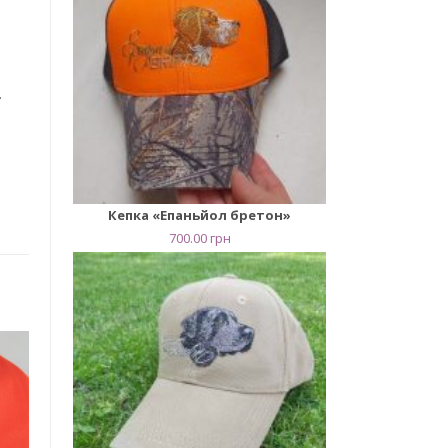
.
Кепка «Епаньйол бретон»
700.00
грн