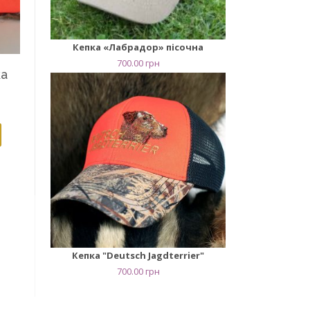
Кепка «Лабрадор» пісочна
700.00
грн
ка
Кепка "Deutsch Jagdterrier"
700.00
грн