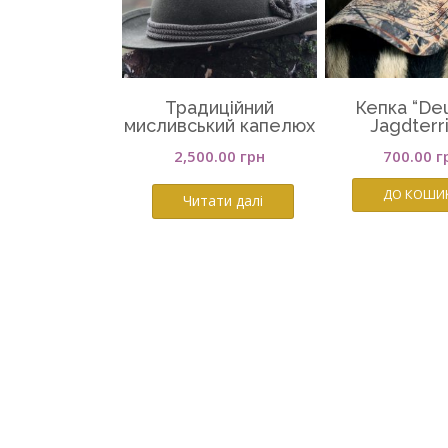
Традиційний
Кепка “De
мисливський капелюх
Jagdterr
2,500.00
грн
700.00
г
ДО КОШИ
Читати далі