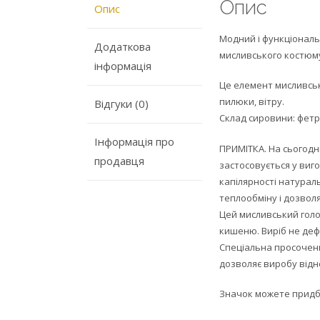
Опис
Опис
Модний і функціональ
Додаткова
мисливського костюму,
iнформацiя
Це елемент мисливськ
пилюки, вітру.
Відгуки (0)
Склад сировини: фетр
Інформація про
ПРИМІТКА. На сьогодні
продавця
застосовується у виго
капілярності натураль
теплообміну і дозвол
Цей мисливський голов
кишеню. Виріб не деф
Спеціальна просоченн
дозволяє виробу від
Значок можете прид