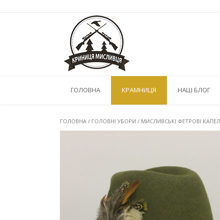
Skip
to
content
ГОЛОВНА
КРАМНИЦЯ
НАШ БЛОГ
ГОЛОВНА
/
ГОЛОВНІ УБОРИ
/
МИСЛИВСЬКІ ФЕТРОВІ КАПЕ