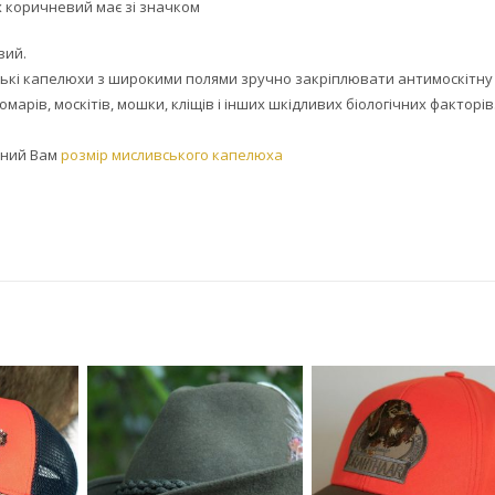
 коричневий має зі значком
вий.
ські капелюхи з широкими полями зручно закріплювати антимоскітну
комарів, москітів, мошки, кліщів і інших шкідливих біологічних факторів
дний Вам
розмір мисливського капелюха