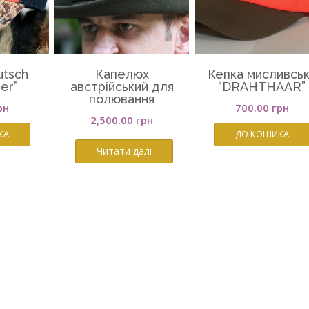
utsch
Капелюх
Кепка мисливсь
ier”
австрійський для
“DRAHTHAAR”
полювання
рн
700.00
грн
2,500.00
грн
КА
ДО КОШИКА
Читати далі