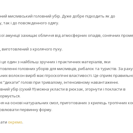
ний мисливський головний убір. Дуже добре підходить як до
 так і до повсякденного одягу.
ої амуніції захищає обличчя від атмосферних опадів, сонячних проме
, виготовлений з кролячого пуху.
 це один з найбільш зручних і практичних матеріалів, яки
товленні головних уборів для мисливців, рибалок та туристів. За рах
них волокон виріб має гігроскопічні властивості. Це сприяє правильн
яє “дихати” голові при тривалому, інтенсивному навантаженні.
ний убір (сухий !!!) можна укласти в рюкзак, згорнути і покласти в
ормується.
я на основі натуральних смол, приготованих з крилець тропічних ко
новлювати первинну форму.
бати
окремо
.