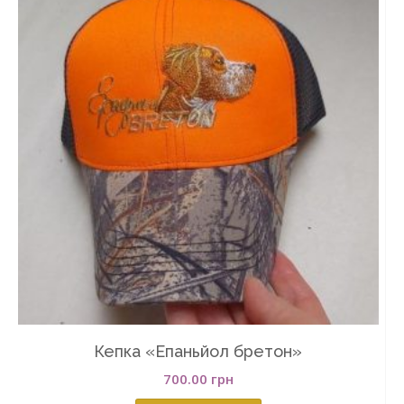
Кепка «Епаньйол бретон»
700.00
грн